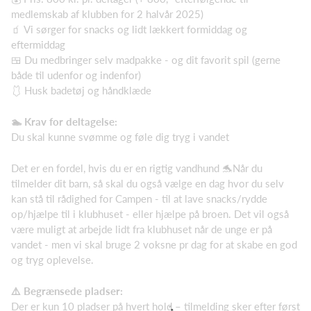
medlemskab af klubben for 2 halvår 2025)
🧃 Vi sørger for snacks og lidt lækkert formiddag og
eftermiddag
🍱 Du medbringer selv madpakke - og dit favorit spil (gerne
både til udenfor og indenfor)
🩱 Husk badetøj og håndklæde
🏊 Krav for deltagelse:
Du skal kunne svømme og føle dig tryg i vandet
Det er en fordel, hvis du er en rigtig vandhund 🐬Når du
tilmelder dit barn, så skal du også vælge en dag hvor du selv
kan stå til rådighed for Campen - til at lave snacks/rydde
op/hjælpe til i klubhuset - eller hjælpe på broen. Det vil også
være muligt at arbejde lidt fra klubhuset når de unge er på
vandet - men vi skal bruge 2 voksne pr dag for at skabe en god
og tryg oplevelse.
⚠️ Begrænsede pladser:
Der er kun 10 pladser på hvert hold – tilmelding sker efter først