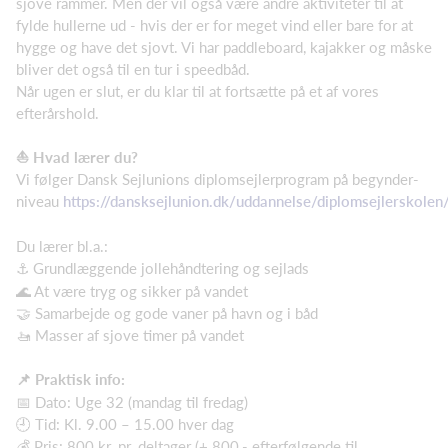
sjove rammer. Men der vil også være andre aktiviteter til at
fylde hullerne ud - hvis der er for meget vind eller bare for at
hygge og have det sjovt. Vi har paddleboard, kajakker og måske
bliver det også til en tur i speedbåd.
Når ugen er slut, er du klar til at fortsætte på et af vores
efterårshold.
⛵ Hvad lærer du?
Vi følger Dansk Sejlunions diplomsejlerprogram på begynder-
niveau
https://dansksejlunion.dk/uddannelse/diplomsejlerskolen
Du lærer bl.a.:
⚓ Grundlæggende jollehåndtering og sejlads
🌊 At være tryg og sikker på vandet
🤝 Samarbejde og gode vaner på havn og i båd
🚤 Masser af sjove timer på vandet
📌 Praktisk info:
📅 Dato: Uge 32 (mandag til fredag)
🕘 Tid: Kl. 9.00 – 15.00 hver dag
💰 Pris: 800 kr. pr. deltager (+ 800,- efterfølgende til