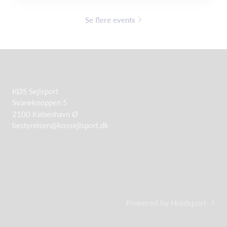
Se flere events
KØS Sejlsport
Svaneknoppen 5
2100 København Ø
bestyrelsen@kossejlsport.dk
Powered by Holdsport