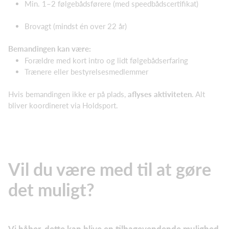
Min. 1–2 følgebådsførere (med speedbådscertifikat)
Brovagt (mindst én over 22 år)
Bemandingen kan være:
Forældre med kort intro og lidt følgebådserfaring
Trænere eller bestyrelsesmedlemmer
Hvis bemandingen ikke er på plads,
aflyses aktiviteten
. Alt
bliver koordineret via Holdsport.
Vil du være med til at gøre
det muligt?
Vi håber, dette kan blive en tilbagevendende mulighed