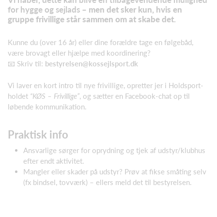
for hygge og sejlads –
men det sker kun, hvis en
gruppe frivillige står sammen om at skabe det.
Kunne du (over 16 år) eller dine forældre tage en følgebåd,
være brovagt eller hjælpe med koordinering?
📧 Skriv til:
bestyrelsen@kossejlsport.dk
Vi laver en kort intro til nye frivillige, opretter jer i Holdsport-
holdet
“KØS – Frivillige”
, og sætter en Facebook-chat op til
løbende kommunikation.
Praktisk info
Ansvarlige sørger for oprydning og tjek af udstyr/klubhus
efter endt aktivitet.
Mangler eller skader på udstyr? Prøv at fikse småting selv
(fx bindsel, tovværk) – ellers meld det til bestyrelsen.