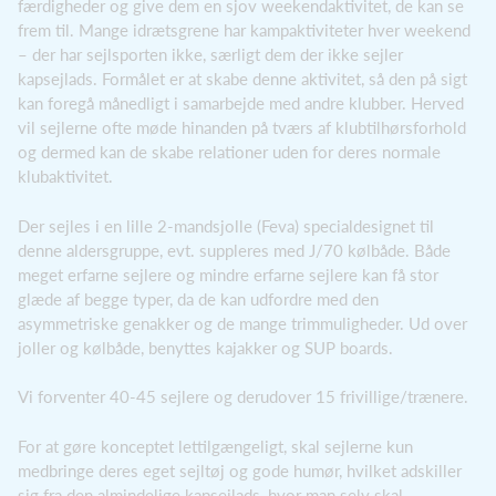
færdigheder og give dem en sjov weekendaktivitet, de kan se
frem til. Mange idrætsgrene har kampaktiviteter hver weekend
– der har sejlsporten ikke, særligt dem der ikke sejler
kapsejlads. Formålet er at skabe denne aktivitet, så den på sigt
kan foregå månedligt i samarbejde med andre klubber. Herved
vil sejlerne ofte møde hinanden på tværs af klubtilhørsforhold
og dermed kan de skabe relationer uden for deres normale
klubaktivitet.
Der sejles i en lille 2-mandsjolle (Feva) specialdesignet til
denne aldersgruppe, evt. suppleres med J/70 kølbåde. Både
meget erfarne sejlere og mindre erfarne sejlere kan få stor
glæde af begge typer, da de kan udfordre med den
asymmetriske genakker og de mange trimmuligheder. Ud over
joller og kølbåde, benyttes kajakker og SUP boards.
Vi forventer 40-45 sejlere og derudover 15 frivillige/trænere.
For at gøre konceptet lettilgængeligt, skal sejlerne kun
medbringe deres eget sejltøj og gode humør, hvilket adskiller
sig fra den almindelige kapsejlads, hvor man selv skal