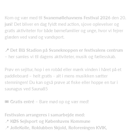
Kom og vær med til
Svanemøllehavnens Festival 2026
den 20
.
juni
! Det bliver en dag fyldt med action, sjove oplevelser og
gratis aktiviteter for både børnefamilier og unge, hvor vi fejrer
glæden ved vand og vandsport.
📍 Det Blå Stadion på Svaneknoppen er festivalens centrum
– her samles vi til dagens aktiviteter, musik og fællesskab.
Prøv en sejltur, hop i en robåd eller mærk vinden i håret på et
paddleboard – helt gratis - alt i mens musikken sætter
stemningen! Du kan også prøve at fiske eller hoppe en tur i
saunagus ved Sauna85
🎟
Gratis entré
– Bare mød op og vær med!
Festivalen arrangeres i samarbejde med:
📍
KØS Sejlsport og
Københavns Kommune
📍
JolleKolle, Roklubben Skjold, Roforeningen KVIK,